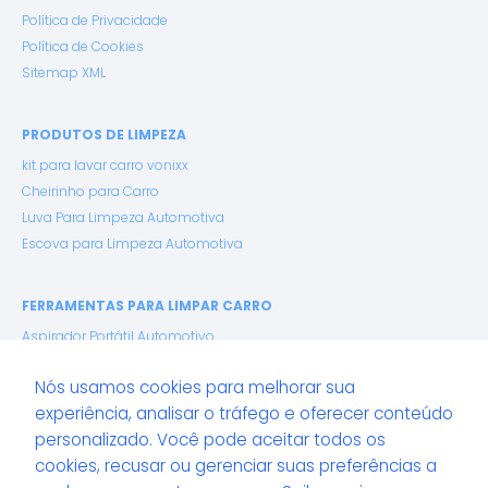
Política de Privacidade
Política de Cookies
Sitemap XML
PRODUTOS DE LIMPEZA
kit para lavar carro vonixx
Cheirinho para Carro
Luva Para Limpeza Automotiva
Escova para Limpeza Automotiva
FERRAMENTAS PARA LIMPAR CARRO
Aspirador Portátil Automotivo
Lavadora de Alta Pressão
Nós usamos cookies para melhorar sua
Espuma Ativa (Snow Foam)
experiência, analisar o tráfego e oferecer conteúdo
Pano de Microfibra Premium
personalizado. Você pode aceitar todos os
cookies, recusar ou gerenciar suas preferências a
GUIA LAVACAR: ENCONTRE SERVIÇOS AUTOMOTIVOS EM