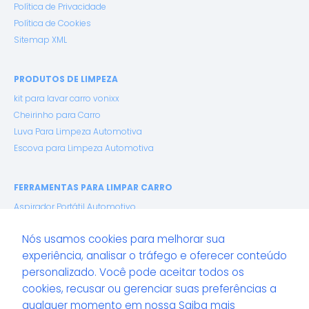
Política de Privacidade
Política de Cookies
Sitemap XML
PRODUTOS DE LIMPEZA
kit para lavar carro vonixx
Cheirinho para Carro
Luva Para Limpeza Automotiva
Escova para Limpeza Automotiva
FERRAMENTAS PARA LIMPAR CARRO
Aspirador Portátil Automotivo
Lavadora de Alta Pressão
Nós usamos cookies para melhorar sua
Espuma Ativa (Snow Foam)
experiência, analisar o tráfego e oferecer conteúdo
Pano de Microfibra Premium
personalizado. Você pode aceitar todos os
cookies, recusar ou gerenciar suas preferências a
GUIA LAVACAR: ENCONTRE SERVIÇOS AUTOMOTIVOS EM
qualquer momento em nossa
Saiba mais
TODO O BRASIL: