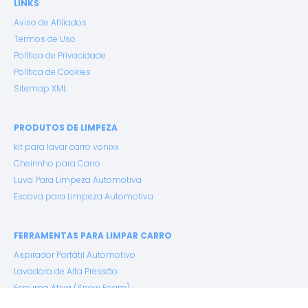
LINKS
Aviso de Afiliados
Termos de Uso
Política de Privacidade
Política de Cookies
Sitemap XML
PRODUTOS DE LIMPEZA
kit para lavar carro vonixx
Cheirinho para Carro
Luva Para Limpeza Automotiva
Escova para Limpeza Automotiva
FERRAMENTAS PARA LIMPAR CARRO
Aspirador Portátil Automotivo
Lavadora de Alta Pressão
Espuma Ativa (Snow Foam)
Pano de Microfibra Premium