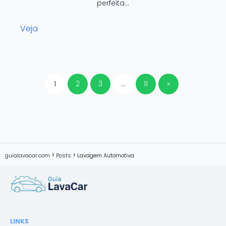
perfeita…
Veja
1
2
3
…
11
»
guialavacar.com
Posts
Lavagem Automotiva
LINKS