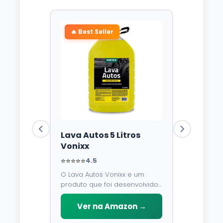
🔥 Best Seller
Lava Autos 5 Litros
Vonixx
⭐⭐⭐⭐⭐
4.5
O Lava Autos Vonixx e um
produto que foi desenvolvido
para limpar, proteger e
conservar a lataria do veiculo.
Ver na Amazon →
Por possuir pH neutro, pode