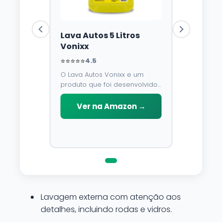
Lava Autos 5 Litros
Vonixx
⭐⭐⭐⭐⭐
4.5
O Lava Autos Vonixx e um
produto que foi desenvolvido
para limpar, proteger e
conservar a lataria do veiculo.
Ver na Amazon →
Por possuir pH neutro, pode
ser aplicado em qualquer
superficie sem correr o risco
de danifica-la.
Lavagem externa com atenção aos
detalhes, incluindo rodas e vidros.