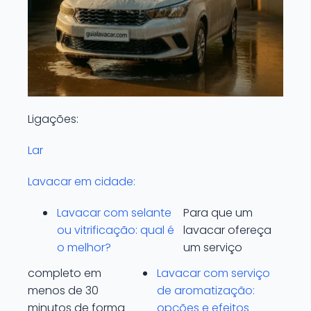
Ligações:
Lar
Lavacar em cidade:
Lavacar com selante
Para que um
ou vitrificação: qual é
lavacar ofereça
o melhor?
um serviço
completo em
Lavacar com serviço
menos de 30
de aromatização:
minutos de forma
opções e efeitos