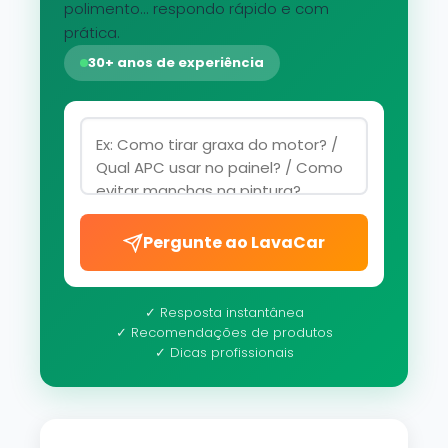
polimento... respondo rápido e com
prática.
30+ anos de experiência
Pergunte ao LavaCar
✓ Resposta instantânea
✓ Recomendações de produtos
✓ Dicas profissionais