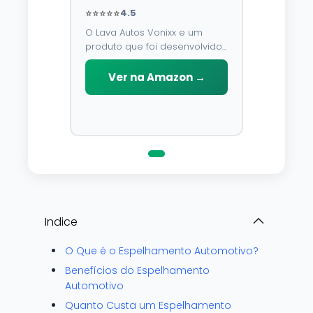
⭐⭐⭐⭐⭐
4.5
O Lava Autos Vonixx e um
produto que foi desenvolvido
para limpar, proteger e
conservar a lataria do veiculo.
Ver na Amazon →
Por possuir pH neutro, pode
ser aplicado em qualquer
superficie sem correr o risco
de danifica-la.
Indice
O Que é o Espelhamento Automotivo?
Benefícios do Espelhamento
Automotivo
Quanto Custa um Espelhamento