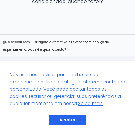
condicionado: quando fazer?
guialavacar.com
Lavagem Automotiva
Lavacar com serviço de
espelhamento: o que é e quanto custa?
Nós usamos cookies para melhorar sua
experiência, analisar o tráfego e oferecer conteúdo
personalizado. Você pode aceitar todos os
LINKS
cookies, recusar ou gerenciar suas preferências a
Aviso de Afiliados
qualquer momento em nossa
Saiba mais
Termos de Uso
Política de Privacidade
Política de Cookies
Aceitar
Sitemap XML