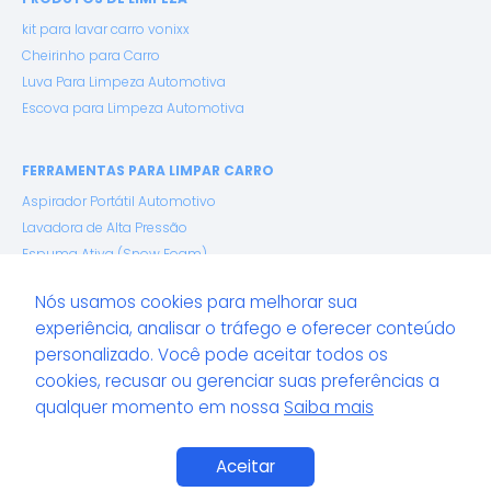
kit para lavar carro vonixx
Cheirinho para Carro
Luva Para Limpeza Automotiva
Escova para Limpeza Automotiva
FERRAMENTAS PARA LIMPAR CARRO
Aspirador Portátil Automotivo
Lavadora de Alta Pressão
Espuma Ativa (Snow Foam)
Pano de Microfibra Premium
Nós usamos cookies para melhorar sua
experiência, analisar o tráfego e oferecer conteúdo
GUIA LAVACAR: ENCONTRE SERVIÇOS AUTOMOTIVOS EM
personalizado. Você pode aceitar todos os
TODO O BRASIL:
cookies, recusar ou gerenciar suas preferências a
Guia LavaCar é o maior portal de serviços automotivos do
qualquer momento em nossa
Saiba mais
Brasil. Aqui você encontra Lava Car, Funilaria, Polimento,
Estética e muito mais em sua cidade.
Aceitar