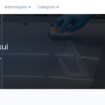
Iinformações
Categoria
sui
.