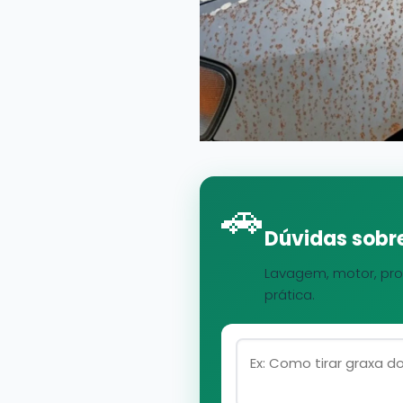
🚗
Dúvidas sobre
Lavagem, motor, pro
prática.