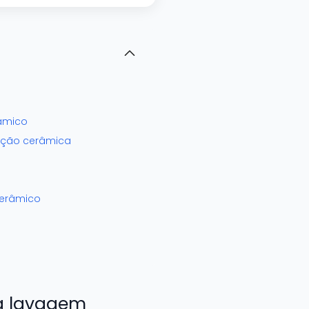
âmico
eção cerâmica
cerâmico
na lavagem