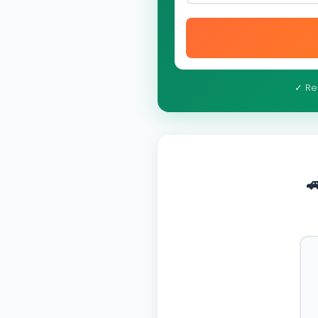
✓ Re
