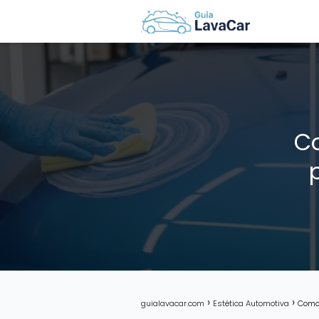
Co
guialavacar.com
Estética Automotiva
Como 