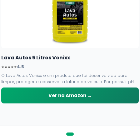
Lava Autos 5 Litros Vonixx
⭐⭐⭐⭐⭐
4.5
O Lava Autos Vonixx e um produto que foi desenvolvido para
limpar, proteger e conservar a lataria do veiculo. Por possuir pH
neutro, pode ser aplicado em qualquer superficie sem correr o
risco de danifica-la.
Ver na Amazon →