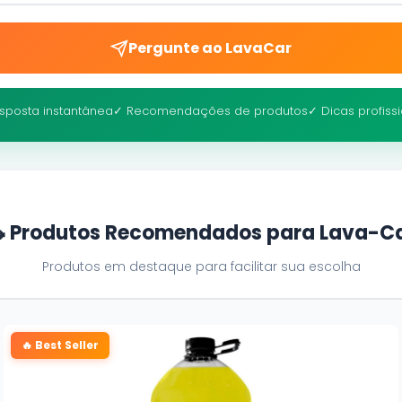
Pergunte ao LavaCar
sposta instantânea
✓ Recomendações de produtos
✓ Dicas profiss
 Produtos Recomendados para Lava-C
Produtos em destaque para facilitar sua escolha
🔥 Best Seller