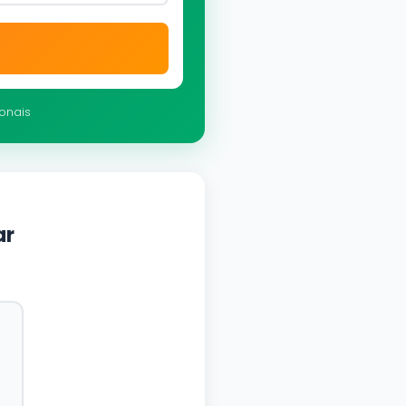
ionais
ar