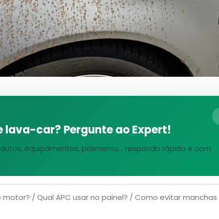
 lava-car? Pergunte ao Expert!
dutos, equipamentos, polimento... respondo rápido e com