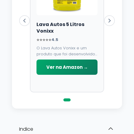
Lava Autos 5 Litros
Vonixx
⭐⭐⭐⭐⭐
4.5
O Lava Autos Vonixx e um
produto que foi desenvolvido
para limpar, proteger e
conservar a lataria do veiculo.
Ver na Amazon →
Por possuir pH neutro, pode
ser aplicado em qualquer
superficie sem correr o risco
de danifica-la.
Indice