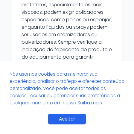
protetores, especialmente os mais
viscosos, podem exigir aplicadores
específicos, como panos ou esponjas,
enquanto líquidos ou sprays podem
ser usados em atomizadores ou
pulverizadores. Sempre verifique a
indicação do fabricante do produto e
do equipamento para garantir
compatibilidade.
Nós usamos cookies para melhorar sua
experiência, analisar o tráfego e oferecer conteúdo
personalizado. Você pode aceitar todos os
cookies, recusar ou gerenciar suas preferências a
qualquer momento em nossa
Saiba mais
O uso de equipamentos automáticos
garante melhor proteção dos
plásticos em relação à aplicação
Aceitar
manual?
Equipamentos automáticos ou