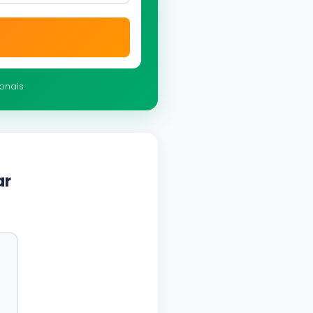
ionais
ar