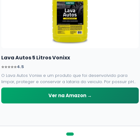
Lava Autos 5 Litros Vonixx
⭐⭐⭐⭐⭐
4.5
O Lava Autos Vonixx e um produto que foi desenvolvido para
limpar, proteger e conservar a lataria do veiculo. Por possuir pH
neutro, pode ser aplicado em qualquer superficie sem correr o
risco de danifica-la.
Ver na Amazon →