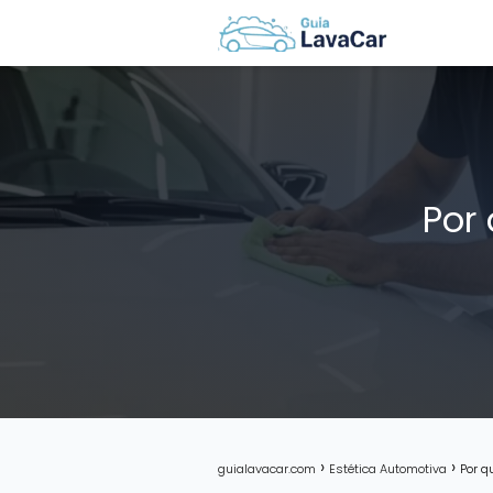
Por
guialavacar.com
Estética Automotiva
Por q