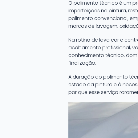
O polimento técnico é um pr
imperfeições na pintura, rest
polimento convencional, emp
marcas de lavagem, oxidaçõ
Na rotina de lava car e cen
acabamento profissional, val
conhecimento técnico, domí
finalização.
A duração do polimento técn
estado da pintura e à neces
por que esse serviço rarame