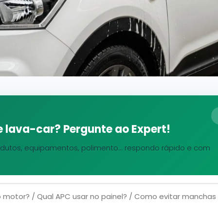
 lava-car? Pergunte ao Expert!
dutos, equipamentos, polimento... respondo rápido e com