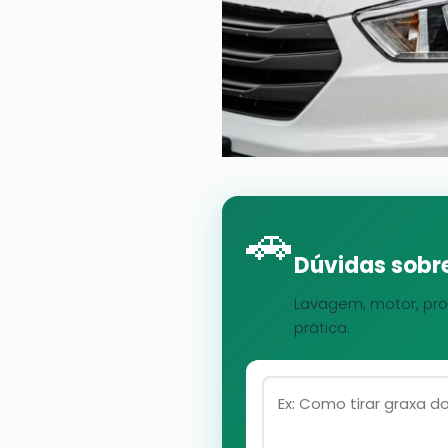
🚗
Dúvidas sobre
Lavagem, motor, pro
prática.