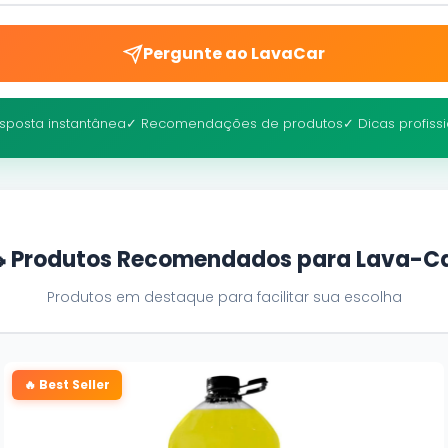
Pergunte ao LavaCar
sposta instantânea
✓ Recomendações de produtos
✓ Dicas profiss
 Produtos Recomendados para Lava-C
Produtos em destaque para facilitar sua escolha
🔥 Best Seller