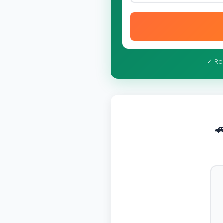
✓ Re
