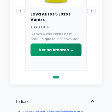
Lava Autos 5 Litros
Vonixx
⭐⭐⭐⭐⭐
4.5
O Lava Autos Vonixx e um
produto que foi desenvolvido
para limpar, proteger e
conservar a lataria do veiculo.
Ver na Amazon →
Por possuir pH neutro, pode
ser aplicado em qualquer
superficie sem correr o risco
de danifica-la.
Indice