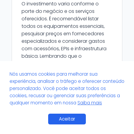
O investimento varia conforme o
porte do negócio e os serviços
oferecidos. É recomendável listar
todos os equipamentos essenciais,
pesquisar preços em fornecedores
especializados e considerar gastos
com acessórios, EPIs e infraestrutura
básica. Lembrando que o
equipamentos.lavagemdeouro.com é
apenas informativo e não realiza
Nós usamos cookies para melhorar sua
cotações ou vendas.
experiência, analisar o tráfego e oferecer conteúdo
personalizado. Você pode aceitar todos os
cookies, recusar ou gerenciar suas preferências a
qualquer momento em nossa
Saiba mais
Existem limitações técnicas no uso de
Aceitar
determinados equipamentos em
pequenas estruturas?