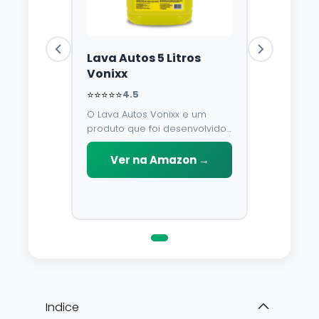
Lava Autos 5 Litros
Vonixx
⭐⭐⭐⭐⭐
4.5
O Lava Autos Vonixx e um
produto que foi desenvolvido
para limpar, proteger e
conservar a lataria do veiculo.
Ver na Amazon →
Por possuir pH neutro, pode
ser aplicado em qualquer
superficie sem correr o risco
de danifica-la.
Indice