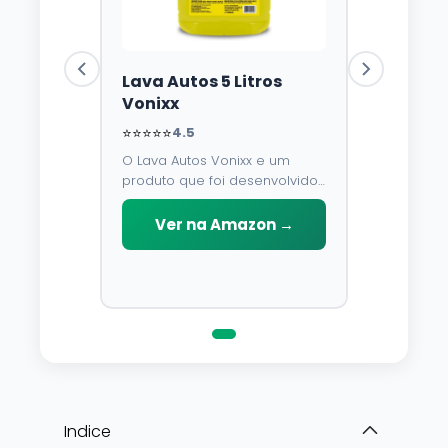
Lava Autos 5 Litros
Vonixx
⭐⭐⭐⭐⭐
4.5
O Lava Autos Vonixx e um
produto que foi desenvolvido
para limpar, proteger e
conservar a lataria do veiculo.
Ver na Amazon →
Por possuir pH neutro, pode
ser aplicado em qualquer
superficie sem correr o risco
de danifica-la.
Indice