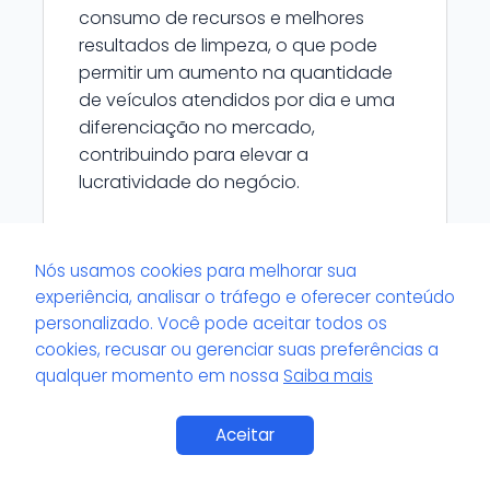
consumo de recursos e melhores
resultados de limpeza, o que pode
permitir um aumento na quantidade
de veículos atendidos por dia e uma
diferenciação no mercado,
contribuindo para elevar a
lucratividade do negócio.
Nós usamos cookies para melhorar sua
experiência, analisar o tráfego e oferecer conteúdo
personalizado. Você pode aceitar todos os
Há diferença no rendimento mensal
dependendo do tipo de equipamento
cookies, recusar ou gerenciar suas preferências a
utilizado na lavagem de carros?
qualquer momento em nossa
Saiba mais
Sim, equipamentos como lavadoras
de alta pressão, extratoras,
Aceitar
vaporizadores e aspiradores
industriais possuem capacidades e