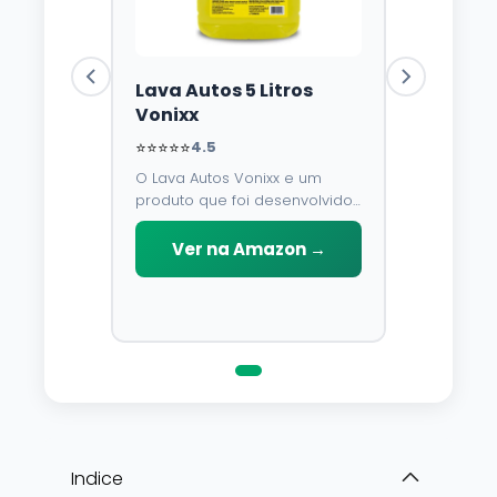
Lava Autos 5 Litros
Vonixx
⭐⭐⭐⭐⭐
4.5
O Lava Autos Vonixx e um
produto que foi desenvolvido
para limpar, proteger e
conservar a lataria do veiculo.
Ver na Amazon →
Por possuir pH neutro, pode
ser aplicado em qualquer
superficie sem correr o risco
de danifica-la.
Indice