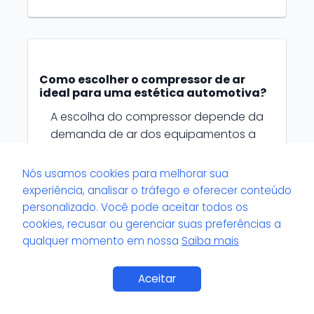
Como escolher o compressor de ar
ideal para uma estética automotiva?
A escolha do compressor depende da
demanda de ar dos equipamentos a
serem utilizados, como tornadores e
pistolas de sopro. O ideal é optar por
Nós usamos cookies para melhorar sua
compressores com boa capacidade
experiência, analisar o tráfego e oferecer conteúdo
de reservatório e vazão de ar
personalizado. Você pode aceitar todos os
suficiente para uso contínuo, sempre
cookies, recusar ou gerenciar suas preferências a
observando as especificações do
qualquer momento em nossa
Saiba mais
fabricante dos equipamentos.
Aceitar