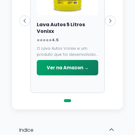
Lava Autos 5 Litros
Vonixx
⭐⭐⭐⭐⭐
4.5
O Lava Autos Vonixx e um
produto que foi desenvolvido
para limpar, proteger e
conservar a lataria do veiculo.
Ver na Amazon →
Por possuir pH neutro, pode
ser aplicado em qualquer
superficie sem correr o risco
de danifica-la.
Indice