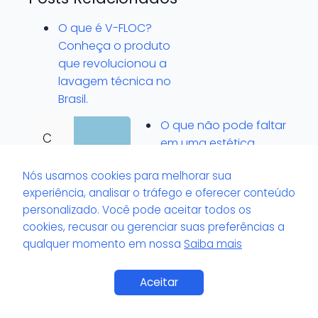
O que é V-FLOC?
Conheça o produto
que revolucionou a
lavagem técnica no
Brasil.
O que não pode faltar
C
em uma estética
o
automotiva
m
Nós usamos cookies para melhorar sua
profissional.
o
experiência, analisar o tráfego e oferecer conteúdo
m
personalizado. Você pode aceitar todos os
o
cookies, recusar ou gerenciar suas preferências a
nt
qualquer momento em nossa
Saiba mais
ar
u
Aceitar
m
a