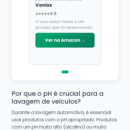
Vonixx
⭐⭐⭐⭐⭐
4.5
O Lava Autos Vonixx e um
produto que foi desenvolvido
para limpar, proteger e
conservar a lataria do veiculo.
Ver na Amazon →
Por possuir pH neutro, pode
ser aplicado em qualquer
superficie sem correr o risco
de danifica-la.
Por que o pH é crucial para a
lavagem de veículos?
Durante a lavagem automotiva, é essencial
usar produtos com o pH apropriado. Produtos
com um pH muito alto (alcalino) ou muito