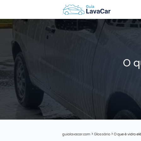
O q
guialavacar.com
Glossário
O que é vidro e