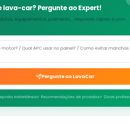
 lava-car? Pergunte ao Expert!
dutos, equipamentos, polimento... respondo rápido e com
Pergunte ao LavaCar
sposta instantânea
✓ Recomendações de produtos
✓ Dicas profiss