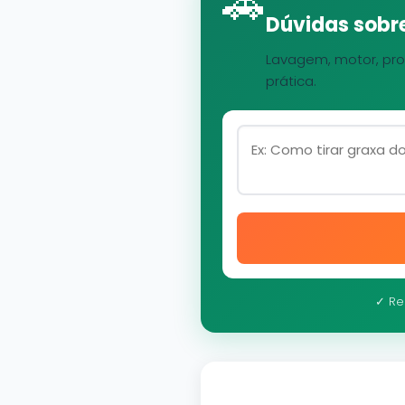
🚗
Dúvidas sobre
Lavagem, motor, pro
prática.
✓ Re