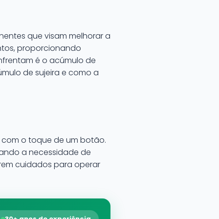
onentes que visam melhorar a
entos, proporcionando
enfrentam é o acúmulo de
acúmulo de sujeira e como a
os com o toque de um botão.
inando a necessidade de
erem cuidados para operar
30+ anos de experiência