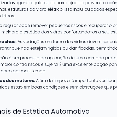
izar lavagens regulares do carro ajuda a prevenir o acúm
 nas estruturas do vidro elétrico. Isso inclui cuidados esp
trilhos.
 regular pode remover pequenos riscos e recuperar o bri
 melhora a estética dos vidros confortando-os a seu esta
rachas:
As vedações em torno dos vidros devem ser cu
antir que não estejam rígidas ou danificadas, permitindo
cação é um processo de aplicação de uma camada proteto
 maior contra riscos e sujeira. É uma excelente opção p
o carro por mais tempo.
cas dos motores:
Além da limpeza, é importante verificar
étricos estão em boas condições e sem obstruções que 
onais de Estética Automotiva