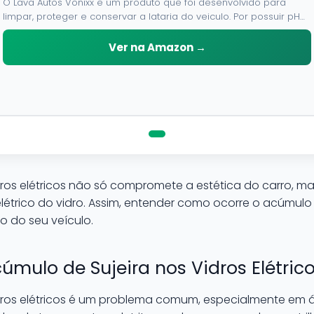
O Lava Autos Vonixx e um produto que foi desenvolvido para
limpar, proteger e conservar a lataria do veiculo. Por possuir pH
neutro, pode ser aplicado em qualquer superficie sem correr o
risco de danifica-la.
Ver na Amazon →
dros elétricos não só compromete a estética do carro, m
étrico do vidro. Assim, entender como ocorre o acúmulo 
 do seu veículo.
mulo de Sujeira nos Vidros Elétric
dros elétricos é um problema comum, especialmente em áre