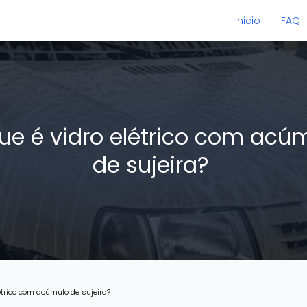
Inicio
FAQ
ue é vidro elétrico com acú
de sujeira?
létrico com acúmulo de sujeira?