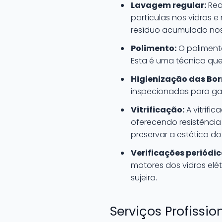
Lavagem regular:
Real
partículas nos vidros e
resíduo acumulado nos 
Polimento:
O polimento
Esta é uma técnica que
Higienização das Bor
inspecionadas para gar
Vitrificação:
A vitrifi
oferecendo resistência
preservar a estética d
Verificações periódi
motores dos vidros el
sujeira.
Serviços Profissi