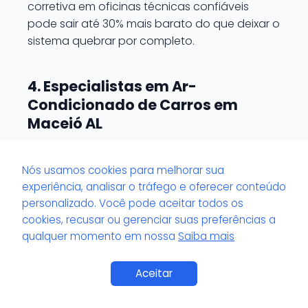
corretiva em oficinas técnicas confiáveis
pode sair até 30% mais barato do que deixar o
sistema quebrar por completo.
4. Especialistas em Ar-
Condicionado de Carros em
Maceió AL
Por que contar com especialistas
Nós usamos cookies para melhorar sua
faz toda a diferença?
experiência, analisar o tráfego e oferecer conteúdo
personalizado. Você pode aceitar todos os
Olha só que legal:
muitos motoristas de
cookies, recusar ou gerenciar suas preferências a
Maceió ainda acreditam que qualquer oficina
qualquer momento em nossa
Saiba mais
pode mexer no ar-condicionado do carro —
mas a verdade é que
apenas especialistas
Aceitar
conseguem garantir um serviço completo,
eficiente e duradouro
.