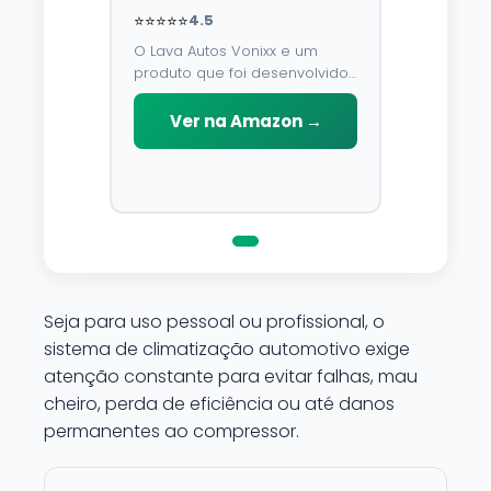
⭐⭐⭐⭐⭐
4.5
O Lava Autos Vonixx e um
produto que foi desenvolvido
para limpar, proteger e
conservar a lataria do veiculo.
Ver na Amazon →
Por possuir pH neutro, pode
ser aplicado em qualquer
superficie sem correr o risco
de danifica-la.
Seja para uso pessoal ou profissional, o
sistema de climatização automotivo exige
atenção constante para evitar falhas, mau
cheiro, perda de eficiência ou até danos
permanentes ao compressor.