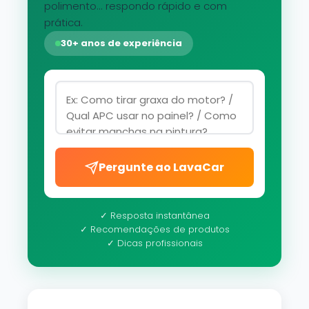
polimento... respondo rápido e com
prática.
30+ anos de experiência
Pergunte ao LavaCar
✓ Resposta instantânea
✓ Recomendações de produtos
✓ Dicas profissionais