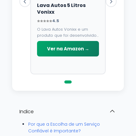
Lava Autos 5 Litros
Vonixx
⭐⭐⭐⭐⭐
4.5
O Lava Autos Vonixx e um
produto que foi desenvolvido
para limpar, proteger e
conservar a lataria do veiculo.
Ver na Amazon →
Por possuir pH neutro, pode
ser aplicado em qualquer
superficie sem correr o risco
de danifica-la.
Indice
Por que a Escolha de um Serviço
Confiável é Importante?