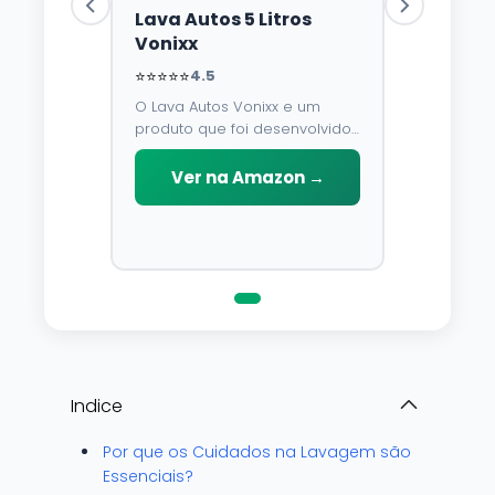
Lava Autos 5 Litros
Vonixx
⭐⭐⭐⭐⭐
4.5
O Lava Autos Vonixx e um
produto que foi desenvolvido
para limpar, proteger e
conservar a lataria do veiculo.
Ver na Amazon →
Por possuir pH neutro, pode
ser aplicado em qualquer
superficie sem correr o risco
de danifica-la.
Indice
Por que os Cuidados na Lavagem são
Essenciais?