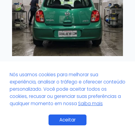
Lavacar que trabalha com produtos
biodegradáveis: benefício real ao meio
Nós usamos cookies para melhorar sua
ambiente?
experiência, analisar o tráfego e oferecer conteúdo
personalizado. Você pode aceitar todos os
cookies, recusar ou gerenciar suas preferências a
qualquer momento em nossa
Saiba mais
Aceitar