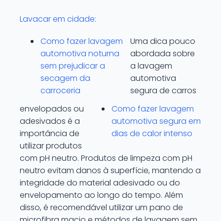
Lavacar em cidade:
Como fazer lavagem
Uma dica pouco
automotiva noturna
abordada sobre
sem prejudicar a
a lavagem
secagem da
automotiva
carroceria
segura de carros
envelopados ou
Como fazer lavagem
adesivados é a
automotiva segura em
importância de
dias de calor intenso
utilizar produtos
com pH neutro. Produtos de limpeza com pH
neutro evitam danos à superfície, mantendo a
integridade do material adesivado ou do
envelopamento ao longo do tempo. Além
disso, é recomendável utilizar um pano de
microfibra macio e métodos de lavagem sem