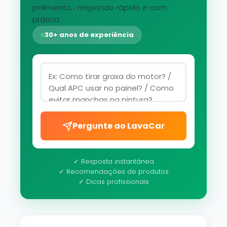
polimento... respondo rápido e com
prática.
30+ anos de experiência
Pergunte ao LavaCar
✓ Resposta instantânea
✓ Recomendações de produtos
✓ Dicas profissionais