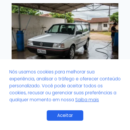
Nós usamos cookies para melhorar sua
experiência, analisar o tráfego e oferecer conteúdo
personalizado. Você pode aceitar todos os
Lavacar com avaliação no Google:
como usar as notas a seu favor
cookies, recusar ou gerenciar suas preferências a
qualquer momento em nossa
Saiba mais
Aceitar