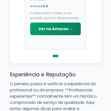
⭐⭐⭐⭐⭐
4.5
O Lava Autos Vonixx e um
produto que foi desenvolvido
para limpar, proteger e
conservar a lataria do veiculo.
Ver na Amazon →
Por possuir pH neutro, pode
ser aplicado em qualquer
superficie sem correr o risco
de danifica-la.
Experiência e Reputação
O primeiro passo é verificar a experiência do
profissional ou da empresa. **Profissionais
experientes** normalmente têm um histórico
comprovado de serviço de qualidade. Aqui
estão algumas dicas para avaliar a