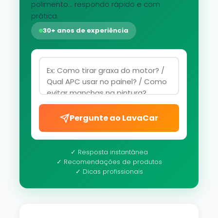
polimento... respondo rápido e com
prática.
30+ anos de experiência
Pergunte ao LavaCar
✓ Resposta instantânea
✓ Recomendações de produtos
✓ Dicas profissionais