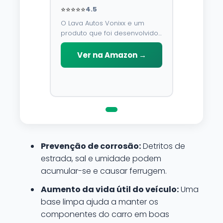
⭐⭐⭐⭐⭐
4.5
O Lava Autos Vonixx e um
produto que foi desenvolvido
para limpar, proteger e
conservar a lataria do veiculo.
Ver na Amazon →
Por possuir pH neutro, pode
ser aplicado em qualquer
superficie sem correr o risco
de danifica-la.
Prevenção de corrosão:
Detritos de
estrada, sal e umidade podem
acumular-se e causar ferrugem.
Aumento da vida útil do veículo:
Uma
base limpa ajuda a manter os
componentes do carro em boas