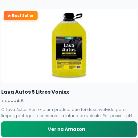
🔥 Best Seller
Lava Autos 5 Litros Vonixx
⭐⭐⭐⭐⭐
4.5
O Lava Autos Vonixx e um produto que foi desenvolvido para
limpar, proteger e conservar a lataria do veiculo. Por possuir pH
neutro, pode ser aplicado em qualquer superficie sem correr o
risco de danifica-la.
Ver na Amazon →