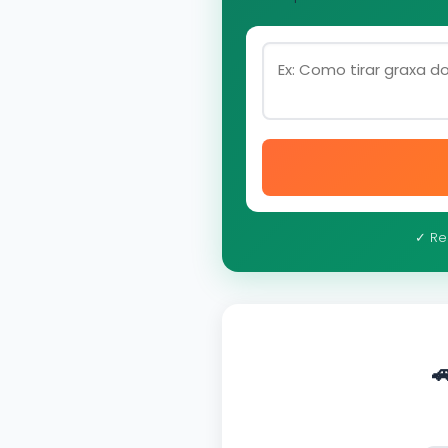
✓ Re
