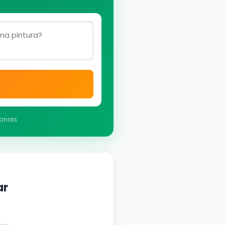
ionais
ar