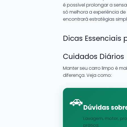
é possível prolongar a sens
só melhora a experiência de 
encontrará estratégias simp
Dicas Essenciais 
Cuidados Diários
Manter seu carro limpo é ma
diferença. Veja como:
🚗
Dúvidas sobre
Lavagem, motor, pro
prática.