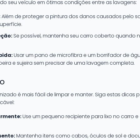
r do seu veículo em ótimas condições entre as lavagens:
:
Além de proteger a pintura dos danos causados pelo sol,
uperfície.
eção:
Se possível, mantenha seu carro coberto quando n
pida:
Usar um pano de microfibra e um borrifador de ág
oeira e sujeira sem precisar de uma lavagem completa.
do
izado é mais fácil de limpar e manter. Siga estas dicas p
cável:
armente:
Use um pequeno recipiente para lixo no carro 
sento:
Mantenha itens como cabos, óculos de sol e doc