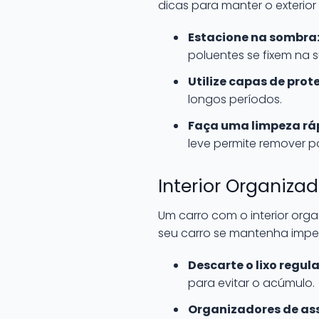
dicas para manter o exterio
Estacione na sombra
poluentes se fixem na s
Utilize capas de prot
longos períodos.
Faça uma limpeza rá
leve permite remover p
Interior Organiza
Um carro com o interior organ
seu carro se mantenha impe
Descarte o lixo regul
para evitar o acúmulo.
Organizadores de as