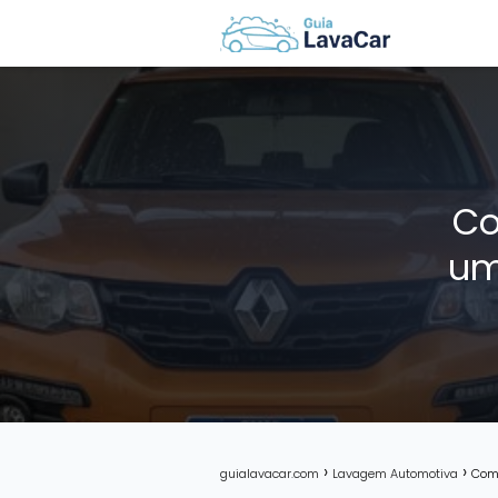
Co
um
guialavacar.com
Lavagem Automotiva
Como