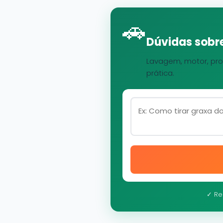
🚗
Dúvidas sobre
Lavagem, motor, pro
prática.
✓ Re