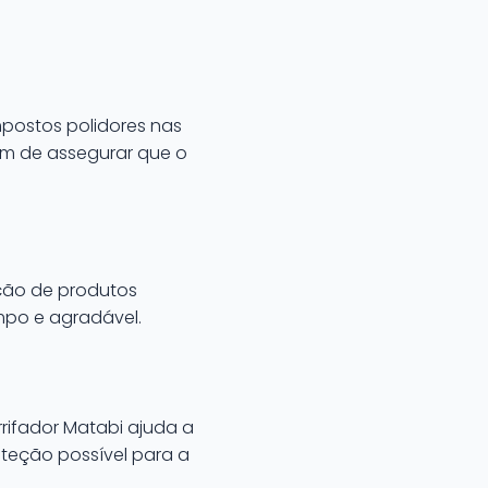
mpostos polidores nas
lém de assegurar que o
cação de produtos
mpo e agradável.
rifador Matabi ajuda a
oteção possível para a