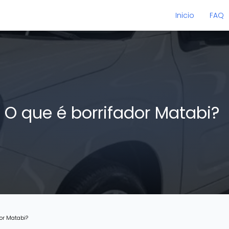
Inicio
FAQ
O que é borrifador Matabi?
dor Matabi?