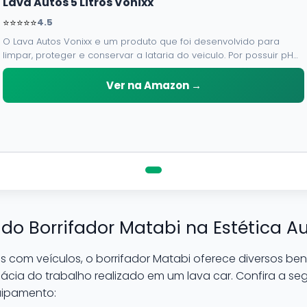
Lava Autos 5 Litros Vonixx
⭐⭐⭐⭐⭐
4.5
O Lava Autos Vonixx e um produto que foi desenvolvido para
limpar, proteger e conservar a lataria do veiculo. Por possuir pH
neutro, pode ser aplicado em qualquer superficie sem correr o
risco de danifica-la.
Ver na Amazon →
 do Borrifador Matabi na Estética 
 com veículos, o borrifador Matabi oferece diversos be
cia do trabalho realizado em um lava car. Confira a segu
quipamento: