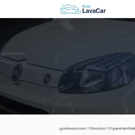
guialavacar.com
Glossário
O que é borrifa