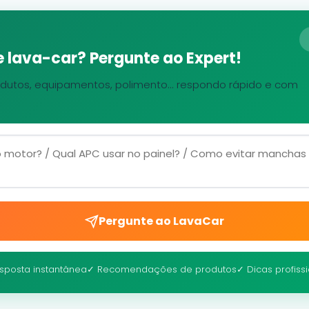
 lava-car? Pergunte ao Expert!
dutos, equipamentos, polimento... respondo rápido e com
Pergunte ao LavaCar
sposta instantânea
✓ Recomendações de produtos
✓ Dicas profiss