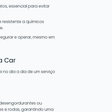
os, essencial para evitar
 resistente a químicos
e.
segurar e operar, mesmo em
a Car
i no dia a dia de um serviço
s desengordurantes ou
des e rodas, garantindo uma