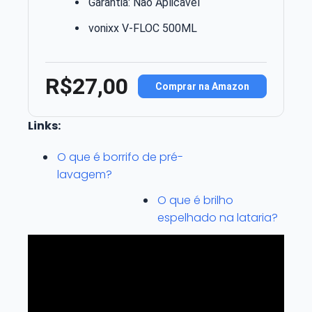
Garantia: Não Aplicavel
vonixx V-FLOC 500ML
R$27,00
Comprar na Amazon
Links:
O que é borrifo de pré-
lavagem?
O que é brilho
espelhado na lataria?