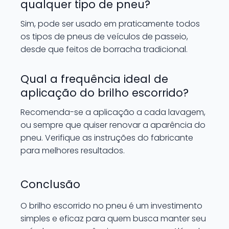
qualquer tipo de pneu?
Sim, pode ser usado em praticamente todos
os tipos de pneus de veículos de passeio,
desde que feitos de borracha tradicional.
Qual a frequência ideal de
aplicação do brilho escorrido?
Recomenda-se a aplicação a cada lavagem,
ou sempre que quiser renovar a aparência do
pneu. Verifique as instruções do fabricante
para melhores resultados.
Conclusão
O brilho escorrido no pneu é um investimento
simples e eficaz para quem busca manter seu