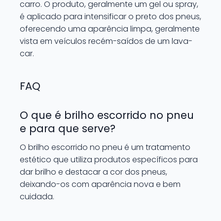
carro. O produto, geralmente um gel ou spray,
é aplicado para intensificar o preto dos pneus,
oferecendo uma aparência limpa, geralmente
vista em veículos recém-saídos de um lava-
car.
FAQ
O que é brilho escorrido no pneu
e para que serve?
O brilho escorrido no pneu é um tratamento
estético que utiliza produtos específicos para
dar brilho e destacar a cor dos pneus,
deixando-os com aparência nova e bem
cuidada.