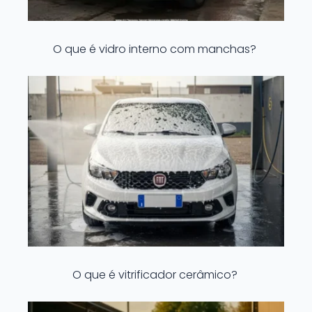
O que é vidro interno com manchas?
O que é vitrificador cerâmico?