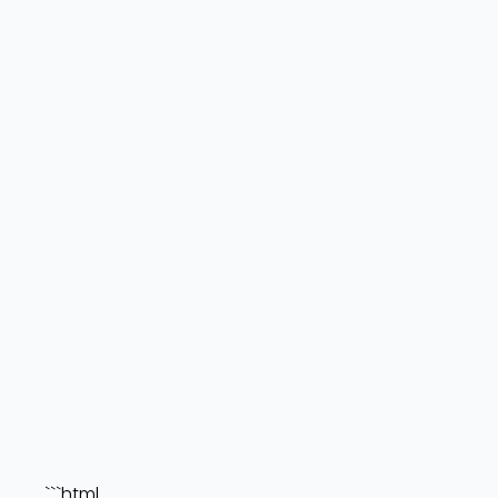
```html