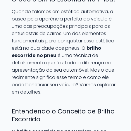
Quando falamos em estética automotiva, a
busca pela aparência perfeita do veículo é
uma das preocupações principais para os
entusiastas de carros. Um dos elementos
fundamentais para conquistar essa estética
está na qualidade dos pneus. O
brilho
escorrido no pneu
é uma técnica de
detalhamento que faz toda a diferença na
apresentação do seu automóvel. Mas o que
realmente significa esse termo e como ele
pode beneficiar seu veículo? Vamos explorar
em detalhes.
Entendendo o Conceito de Brilho
Escorrido