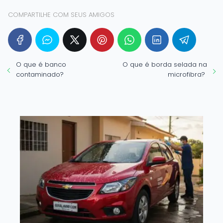
COMPARTILHE COM SEUS AMIGOS
O que é banco
O que é borda selada na
contaminado?
microfibra?