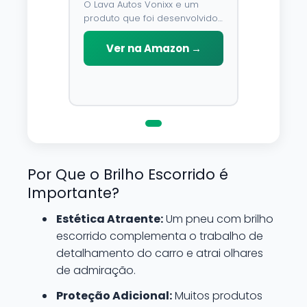
O Lava Autos Vonixx e um
produto que foi desenvolvido
para limpar, proteger e
conservar a lataria do veiculo.
Ver na Amazon →
Por possuir pH neutro, pode
ser aplicado em qualquer
superficie sem correr o risco
de danifica-la.
Por Que o Brilho Escorrido é
Importante?
Estética Atraente:
Um pneu com brilho
escorrido complementa o trabalho de
detalhamento do carro e atrai olhares
de admiração.
Proteção Adicional:
Muitos produtos