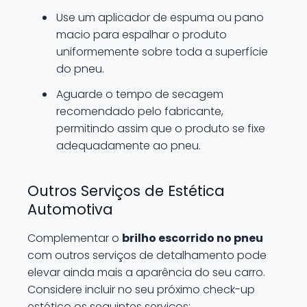
Use um aplicador de espuma ou pano
macio para espalhar o produto
uniformemente sobre toda a superfície
do pneu.
Aguarde o tempo de secagem
recomendado pelo fabricante,
permitindo assim que o produto se fixe
adequadamente ao pneu.
Outros Serviços de Estética
Automotiva
Complementar o
brilho escorrido no pneu
com outros serviços de detalhamento pode
elevar ainda mais a aparência do seu carro.
Considere incluir no seu próximo check-up
estético os seguintes serviços: