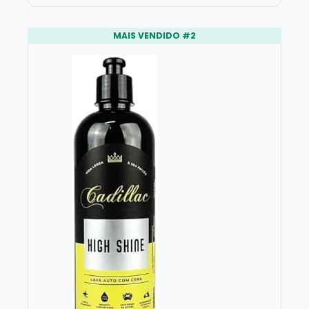
MAIS VENDIDO #2