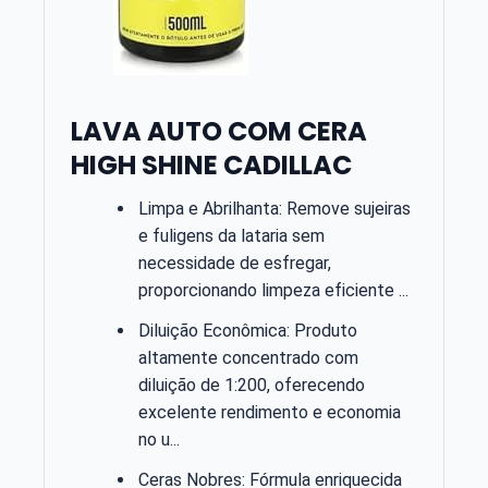
LAVA AUTO COM CERA
HIGH SHINE CADILLAC
Limpa e Abrilhanta: Remove sujeiras
e fuligens da lataria sem
necessidade de esfregar,
proporcionando limpeza eficiente ...
Diluição Econômica: Produto
altamente concentrado com
diluição de 1:200, oferecendo
excelente rendimento e economia
no u...
Ceras Nobres: Fórmula enriquecida