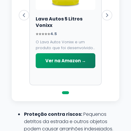
Lava Autos 5 Litros
Vonixx
⭐⭐⭐⭐⭐
4.5
O Lava Autos Vonixx e um
produto que foi desenvolvido
para limpar, proteger e
conservar a lataria do veiculo.
Ver na Amazon →
Por possuir pH neutro, pode
ser aplicado em qualquer
superficie sem correr o risco
de danifica-la.
Proteção contra riscos:
Pequenos
detritos da estrada e outros objetos
podem causar arranhões indesejados.