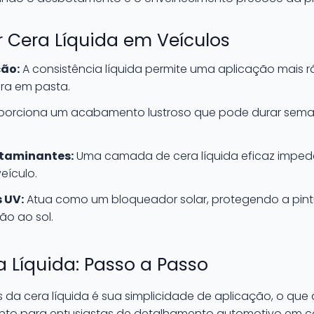
r Cera Líquida em Veículos
ção:
A consistência líquida permite uma aplicação mais
a em pasta.
porciona um acabamento lustroso que pode durar sema
taminantes:
Uma camada de cera líquida eficaz impede 
eículo.
 UV:
Atua como um bloqueador solar, protegendo a pint
ão ao sol.
 Líquida: Passo a Passo
a cera líquida é sua simplicidade de aplicação, o que 
anto para entusiastas de detalhamento automotivo em c