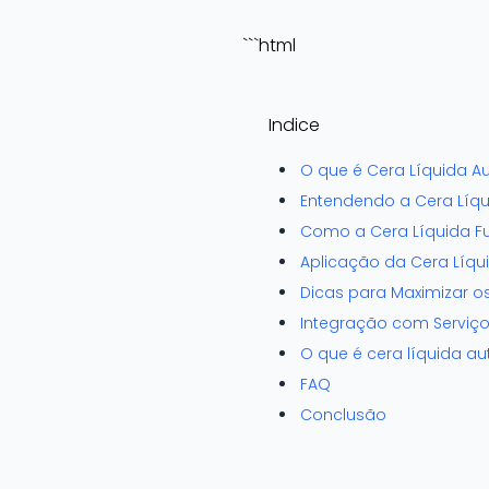
```html
Indice
O que é Cera Líquida A
Entendendo a Cera Líq
Como a Cera Líquida F
Aplicação da Cera Líqu
Dicas para Maximizar o
Integração com Serviç
O que é cera líquida a
FAQ
Conclusão