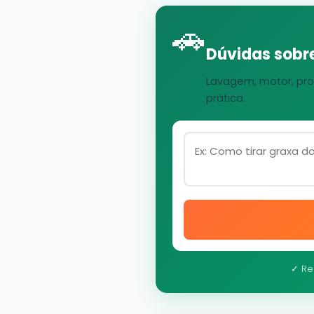
🚗
Dúvidas sobre
Lavagem, motor, pro
prática.
✓ Re