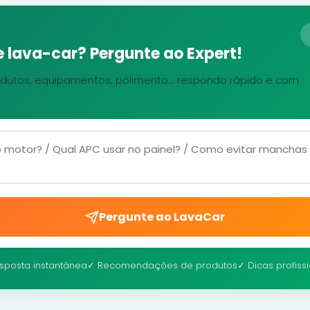
 lava-car? Pergunte ao Expert!
dutos, equipamentos, polimento... respondo rápido e com
Pergunte ao LavaCar
sposta instantânea
✓ Recomendações de produtos
✓ Dicas profiss