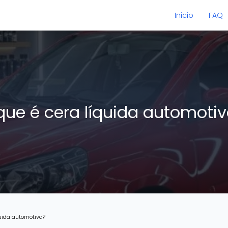
Inicio
FAQ
que é cera líquida automoti
quida automotiva?