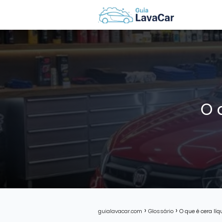
O 
guialavacar.com
Glossário
O que é cera lí