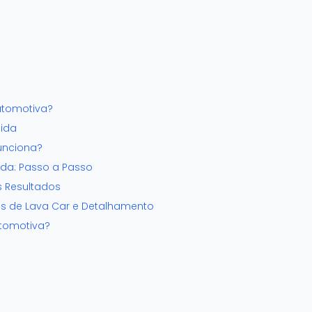
utomotiva?
uida
unciona?
ida: Passo a Passo
s Resultados
os de Lava Car e Detalhamento
utomotiva?