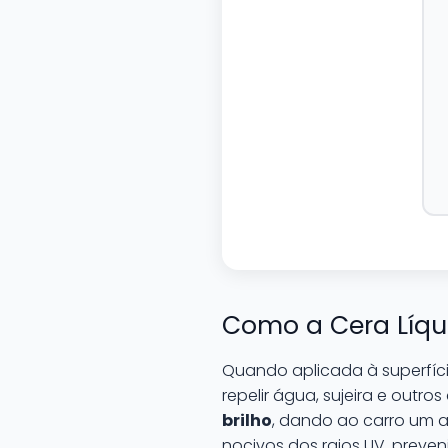
Como a Cera Líqu
Quando aplicada à superfíci
repelir água, sujeira e outr
brilho
, dando ao carro um a
nocivos dos raios UV, preve