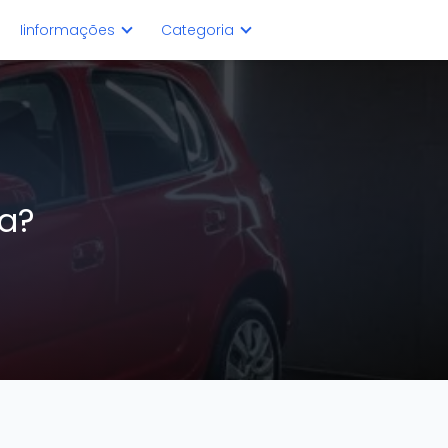
Iinformações
Categoria
va?