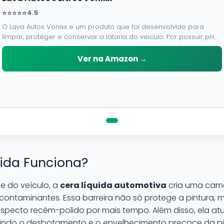
⭐⭐⭐⭐⭐
4.5
O Lava Autos Vonixx e um produto que foi desenvolvido para
limpar, proteger e conservar a lataria do veiculo. Por possuir pH
neutro, pode ser aplicado em qualquer superficie sem correr o
risco de danifica-la.
Ver na Amazon →
ida Funciona?
e do veículo, a
cera líquida automotiva
cria uma cama
os contaminantes. Essa barreira não só protege a pintur
specto recém-polido por mais tempo. Além disso, ela at
nindo o desbotamento e o envelhecimento precoce da pi