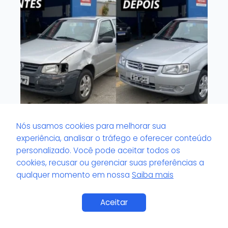
Nós usamos cookies para melhorar sua
O que é valor de pH no verniz?
experiência, analisar o tráfego e oferecer conteúdo
personalizado. Você pode aceitar todos os
cookies, recusar ou gerenciar suas preferências a
qualquer momento em nossa
Saiba mais
Aceitar