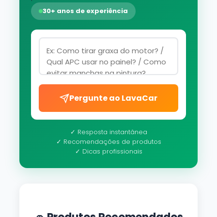
30+ anos de experiência
Pergunte ao LavaCar
✓ Resposta instantânea
✓ Recomendações de produtos
✓ Dicas profissionais