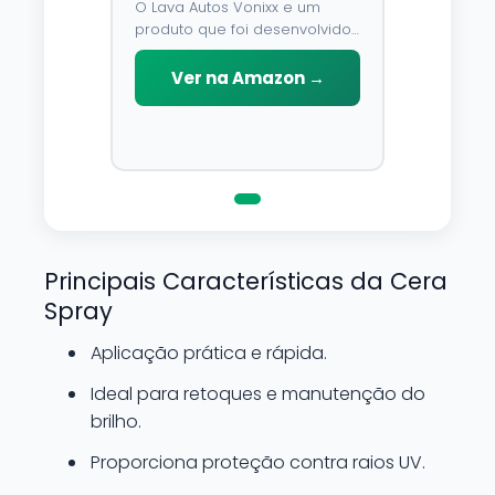
O Lava Autos Vonixx e um
produto que foi desenvolvido
para limpar, proteger e
conservar a lataria do veiculo.
Ver na Amazon →
Por possuir pH neutro, pode
ser aplicado em qualquer
superficie sem correr o risco
de danifica-la.
Principais Características da Cera
Spray
Aplicação prática e rápida.
Ideal para retoques e manutenção do
brilho.
Proporciona proteção contra raios UV.