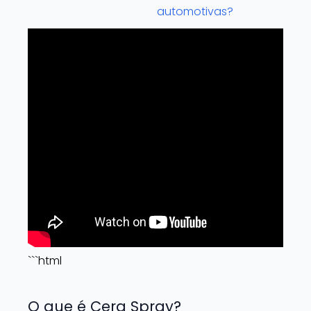
automotivas?
```html
O que é Cera Spray?