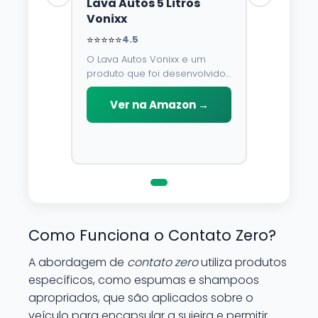
Lava Autos 5 Litros
Vonixx
⭐⭐⭐⭐⭐
4.5
O Lava Autos Vonixx e um
produto que foi desenvolvido
para limpar, proteger e
conservar a lataria do veiculo.
Ver na Amazon →
Por possuir pH neutro, pode
ser aplicado em qualquer
superficie sem correr o risco
de danifica-la.
Como Funciona o Contato Zero?
A abordagem de
contato zero
utiliza produtos
específicos, como espumas e shampoos
apropriados, que são aplicados sobre o
veículo para encapsular a sujeira e permitir