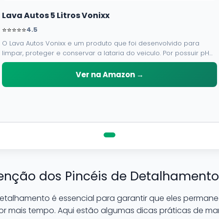
Lava Autos 5 Litros Vonixx
⭐⭐⭐⭐⭐
4.5
O Lava Autos Vonixx e um produto que foi desenvolvido para
limpar, proteger e conservar a lataria do veiculo. Por possuir pH
neutro, pode ser aplicado em qualquer superficie sem correr o
risco de danifica-la.
Ver na Amazon →
nção dos Pincéis de Detalhamento
 detalhamento é essencial para garantir que eles perma
or mais tempo. Aqui estão algumas dicas práticas de m