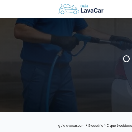
O
guialavacar.com
Glossário
O que é cuidad