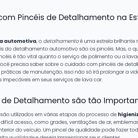
com Pincéis de Detalhamento na Es
ca automotiva
, o
detalhamento
é uma estrela brilhante 
s do detalhamento automotivo são os pincéis. Mas, o 
éis é tão vital quanto o serviço de polimento ou a lavag
você precisa saber sobre o cuidado com pincéis de deta
práticas de manutenção. Isso não só irá prolongar a vida
 impecáveis em seus serviços de lava car.
s de Detalhamento são tão Importa
são utilizados em várias etapas do processo de
higien
difícil acesso, como grades, ventilações de ar, emblemas
interior do veículo. Um pincel de qualidade pode fazer t
lta qualidade
e deseja impressionar seus clientes.