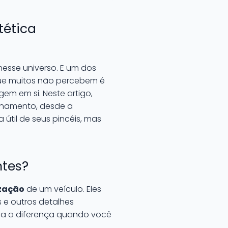
tética
nesse universo. E um dos
que muitos não percebem é
em em si. Neste artigo,
lhamento, desde a
 útil de seus pincéis, mas
ntes?
ização
de um veículo. Eles
 e outros detalhes
oda a diferença quando você