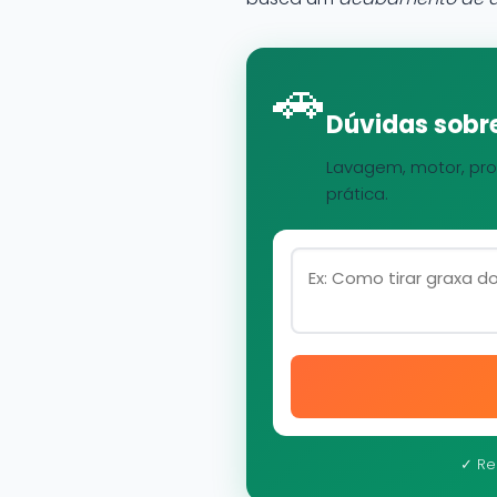
🚗
Dúvidas sobre
Lavagem, motor, pro
prática.
✓ Re