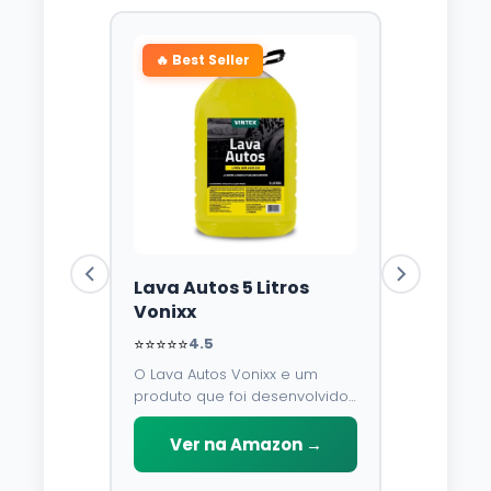
🔥 Best Seller
Lava Autos 5 Litros
Vonixx
⭐⭐⭐⭐⭐
4.5
O Lava Autos Vonixx e um
produto que foi desenvolvido
para limpar, proteger e
conservar a lataria do veiculo.
Ver na Amazon →
Por possuir pH neutro, pode
ser aplicado em qualquer