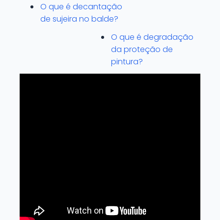
O que é decantação
de sujeira no balde?
O que é degradação
da proteção de
pintura?