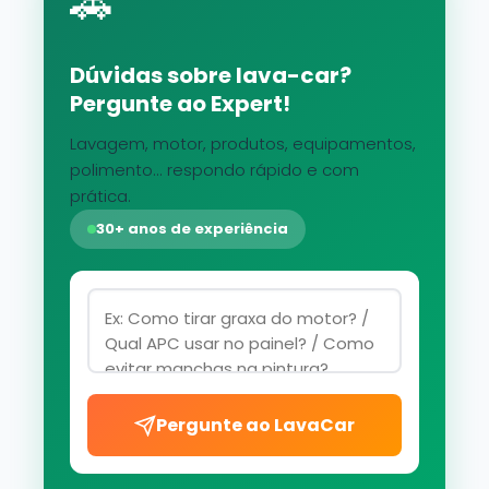
🚗
Dúvidas sobre lava-car?
Pergunte ao Expert!
Lavagem, motor, produtos, equipamentos,
polimento... respondo rápido e com
prática.
30+ anos de experiência
Pergunte ao LavaCar