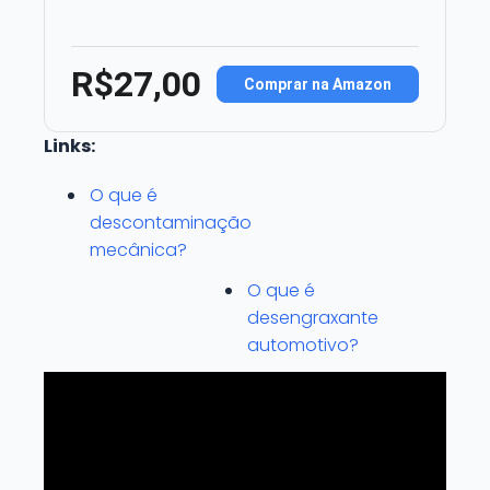
R$27,00
Comprar na Amazon
Links:
O que é
descontaminação
mecânica?
O que é
desengraxante
automotivo?