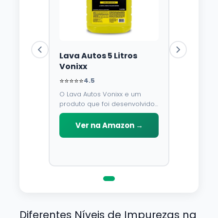
Lava Autos 5 Litros
Vonixx
⭐⭐⭐⭐⭐
4.5
O Lava Autos Vonixx e um
produto que foi desenvolvido
para limpar, proteger e
conservar a lataria do veiculo.
Ver na Amazon →
Por possuir pH neutro, pode
ser aplicado em qualquer
superficie sem correr o risco
de danifica-la.
Diferentes Níveis de Impurezas na