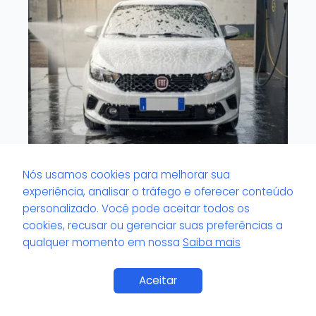
Nós usamos cookies para melhorar sua
O que é veículo com tinta sensível?
experiência, analisar o tráfego e oferecer conteúdo
personalizado. Você pode aceitar todos os
cookies, recusar ou gerenciar suas preferências a
qualquer momento em nossa
Saiba mais
Saiba Mais
Aceitar