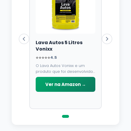
Lava Autos 5 Litros
Vonixx
⭐⭐⭐⭐⭐
4.5
O Lava Autos Vonixx e um
produto que foi desenvolvido
para limpar, proteger e
conservar a lataria do veiculo.
Ver na Amazon →
Por possuir pH neutro, pode
ser aplicado em qualquer
superficie sem correr o risco
de danifica-la.