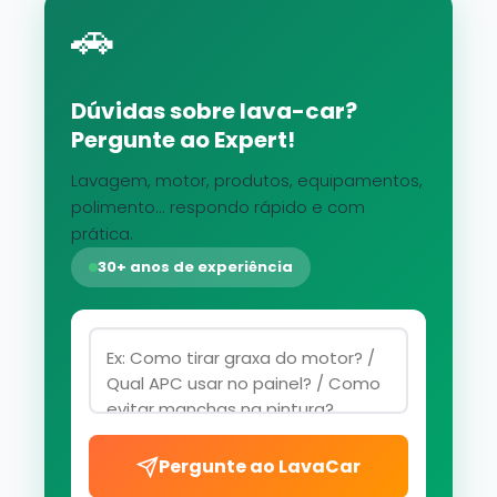
🚗
Dúvidas sobre lava-car?
Pergunte ao Expert!
Lavagem, motor, produtos, equipamentos,
polimento... respondo rápido e com
prática.
30+ anos de experiência
Pergunte ao LavaCar