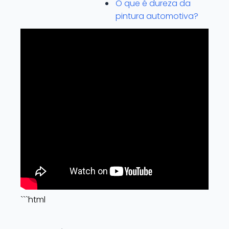
O que é dureza da
pintura automotiva?
```html