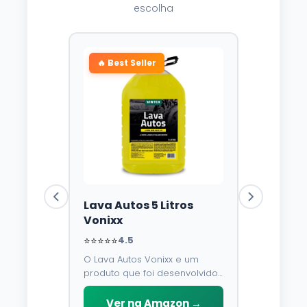
escolha
🔥 Best Seller
Lava Autos 5 Litros
Vonixx
⭐⭐⭐⭐⭐
4.5
O Lava Autos Vonixx e um
produto que foi desenvolvido
para limpar, proteger e
conservar a lataria do veiculo.
Ver na Amazon →