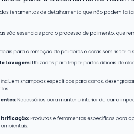
s das ferramentas de detalhamento que não podem faltar
as são essenciais para o processo de polimento, que re
deais para a remoção de polidores e ceras sem riscar a s
 de Lavagem:
Utilizados para limpar partes difíceis de al
Incluem shampoos específicos para carros, desengraxan
dos.
tentes:
Necessários para manter o interior do carro impe
trificação:
Produtos e ferramentas específicos para ap
 ambientais.