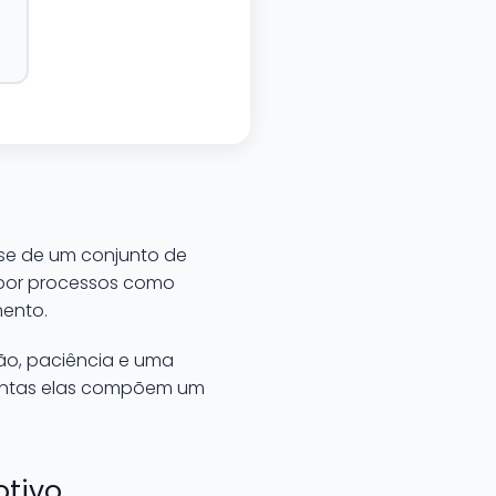
se de um conjunto de
 por processos como
mento.
ão, paciência e uma
juntas elas compõem um
otivo