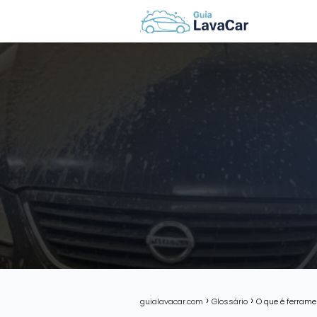
guialavacar.com
Glossário
O que é ferram