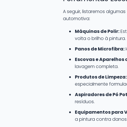
A seguir, listaremos alguma
automotiva:
Máquinas de Polir:
Est
volta o brilho à pintura.
Panos de Microfibra:
I
Escovas e Aparelhos
lavagem completa.
Produtos de Limpeza:
especialmente formula
Aspiradores de Pó Po
resíduos.
Equipamentos para Vi
a pintura contra danos