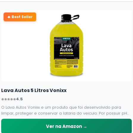
🔥 Best Seller
Lava Autos 5 Litros Vonixx
⭐⭐⭐⭐⭐
4.5
O Lava Autos Vonixx e um produto que foi desenvolvido para
limpar, proteger e conservar a lataria do veiculo. Por possuir pH
neutro, pode ser aplicado em qualquer superficie sem correr o
risco de danifica-la.
Ver na Amazon →