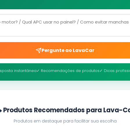
Pergunte ao LavaCar
sposta instantânea
✓ Recomendações de produtos
✓ Dicas profiss
 Produtos Recomendados para Lava-C
Produtos em destaque para facilitar sua escolha