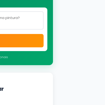
ionais
ar