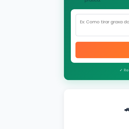
✓ Re
