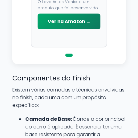
O Lava Autos Vonixx e um
produto que foi desenvolvido
para limpar, proteger e
conservar a lataria do veiculo.
Ver na Amazon →
Por possuir pH neutro, pode
ser aplicado em qualquer
superficie sem correr o risco
de danifica-la.
Componentes do Finish
Existem várias camadas e técnicas envolvidas
no finish, cada uma com um propósito
específico:
Camada de Base:
É onde a cor principal
do carro é aplicada. É essencial ter uma
base resistente para garantir a