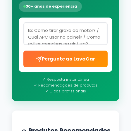
30+ anos de experiência
Pergunte ao LavaCar
✓ Resposta instantânea
✓ Recomendações de produtos
✓ Dicas profissionais
🚗 Produtos Recomendados