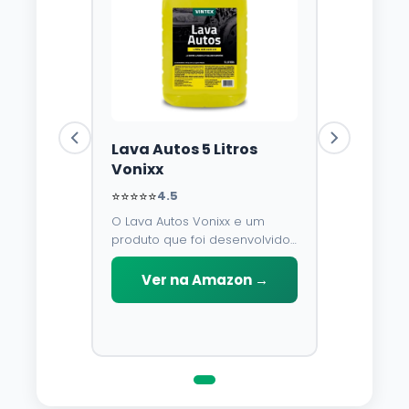
Lava Autos 5 Litros
Vonixx
⭐⭐⭐⭐⭐
4.5
O Lava Autos Vonixx e um
produto que foi desenvolvido
para limpar, proteger e
conservar a lataria do veiculo.
Ver na Amazon →
Por possuir pH neutro, pode
ser aplicado em qualquer
superficie sem correr o risco
de danifica-la.