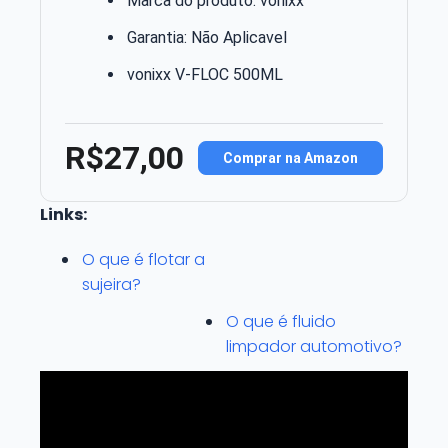
Marca do produto: vonixx
Garantia: Não Aplicavel
vonixx V-FLOC 500ML
R$27,00
Comprar na Amazon
Links:
O que é flotar a
sujeira?
O que é fluido
limpador automotivo?