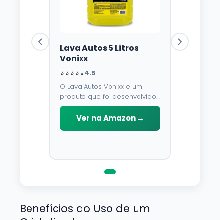
Lava Autos 5 Litros
Vonixx
⭐⭐⭐⭐⭐
4.5
O Lava Autos Vonixx e um
produto que foi desenvolvido
para limpar, proteger e
conservar a lataria do veiculo.
Ver na Amazon →
Por possuir pH neutro, pode
ser aplicado em qualquer
superficie sem correr o risco
de danifica-la.
Benefícios do Uso de um