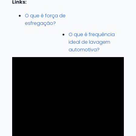
Links:
O que é força de
esfregação?
O que é frequência
ideal de lavagem
automotiva?