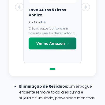
Lava Autos 5 Litros
Vonixx
⭐⭐⭐⭐⭐
4.5
O Lava Autos Vonixx e um
produto que foi desenvolvido
para limpar, proteger e
conservar a lataria do veiculo.
Ver na Amazon →
Por possuir pH neutro, pode
ser aplicado em qualquer
superficie sem correr o risco
de danifica-la.
Eliminação de Resíduos:
Um enxágue
eficiente remove toda a espuma e
sujeira acumulada, prevenindo manchas.