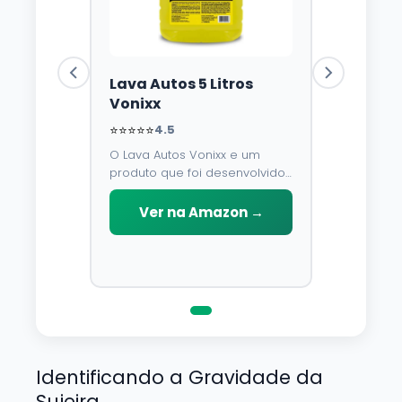
Lava Autos 5 Litros
Vonixx
⭐⭐⭐⭐⭐
4.5
O Lava Autos Vonixx e um
produto que foi desenvolvido
para limpar, proteger e
conservar a lataria do veiculo.
Ver na Amazon →
Por possuir pH neutro, pode
ser aplicado em qualquer
superficie sem correr o risco
de danifica-la.
Identificando a Gravidade da
Sujeira