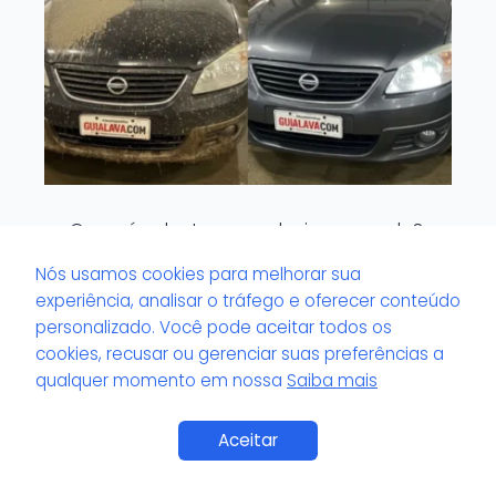
O que é volante com odor impregnado?
Nós usamos cookies para melhorar sua
experiência, analisar o tráfego e oferecer conteúdo
personalizado. Você pode aceitar todos os
cookies, recusar ou gerenciar suas preferências a
qualquer momento em nossa
Saiba mais
Saiba Mais
Aceitar