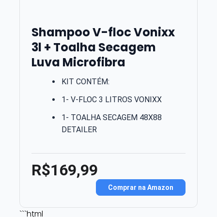
Shampoo V-floc Vonixx
3l + Toalha Secagem
Luva Microfibra
KIT CONTÉM:
1- V-FLOC 3 LITROS VONIXX
1- TOALHA SECAGEM 48X88
DETAILER
R$169,99
Comprar na Amazon
```html