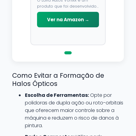
O Lava Autos Vonixx e um
produto que foi desenvolvido
para limpar, proteger e
conservar a lataria do veiculo.
Ver na Amazon →
Por possuir pH neutro, pode
ser aplicado em qualquer
superficie sem correr o risco
de danifica-la.
Como Evitar a Formação de
Halos Ópticos
Escolha de Ferramentas:
Opte por
polidoras de dupla ação ou roto-orbitais
que oferecem maior controle sobre a
máquina e reduzem o risco de danos à
pintura.