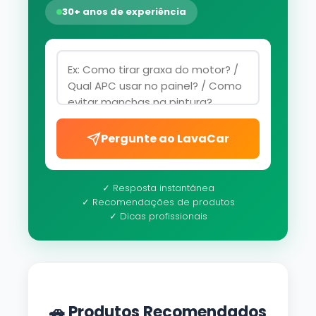
30+ anos de experiência
Pergunte ao LavaCar
✓ Resposta instantânea
✓ Recomendações de produtos
✓ Dicas profissionais
🚗 Produtos Recomendados