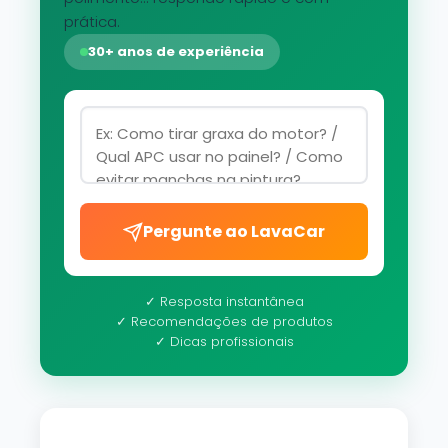
prática.
30+ anos de experiência
Pergunte ao LavaCar
✓ Resposta instantânea
✓ Recomendações de produtos
✓ Dicas profissionais