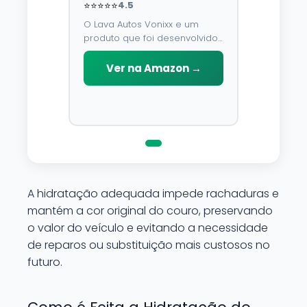
⭐⭐⭐⭐⭐
4.5
O Lava Autos Vonixx e um
produto que foi desenvolvido
para limpar, proteger e
conservar a lataria do veiculo.
Ver na Amazon →
Por possuir pH neutro, pode
ser aplicado em qualquer
superficie sem correr o risco
de danifica-la.
A hidratação adequada impede rachaduras e
mantém a cor original do couro, preservando
o valor do veículo e evitando a necessidade
de reparos ou substituição mais custosos no
futuro.