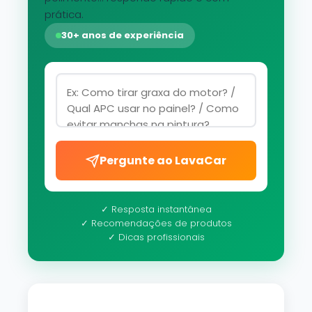
prática.
30+ anos de experiência
Pergunte ao LavaCar
✓ Resposta instantânea
✓ Recomendações de produtos
✓ Dicas profissionais