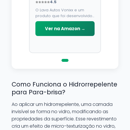
⭐⭐⭐⭐⭐
4.5
O Lava Autos Vonixx e um
produto que foi desenvolvido
para limpar, proteger e
conservar a lataria do veiculo.
Ver na Amazon →
Por possuir pH neutro, pode
ser aplicado em qualquer
superficie sem correr o risco
de danifica-la.
Como Funciona o Hidrorrepelente
para Para-brisa?
Ao aplicar um hidrorrepelente, uma camada
invisível se forma no vidro, modificando as
propriedades da superfície. Esse revestimento
cria um efeito de micro-texturização no vidro,