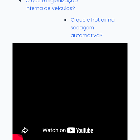
O que é higienização
interna de veículos?
O que é hot air na
secagem
automotiva?