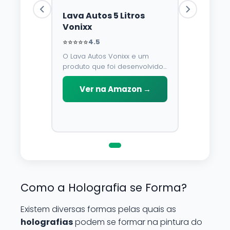
Lava Autos 5 Litros
Vonixx
⭐⭐⭐⭐⭐
4.5
O Lava Autos Vonixx e um
produto que foi desenvolvido
para limpar, proteger e
conservar a lataria do veiculo.
Ver na Amazon →
Por possuir pH neutro, pode
ser aplicado em qualquer
superficie sem correr o risco
de danifica-la.
Como a Holografia se Forma?
Existem diversas formas pelas quais as
holografias
podem se formar na pintura do