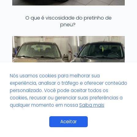
O que é viscosidade do pretinho de
pneu?
Nós usamos cookies para melhorar sua
experiência, analisar o tráfego e oferecer conteúdo
personalizado. Você pode aceitar todos os
cookies, recusar ou gerenciar suas preferências a
qualquer momento em nossa
Saiba mais
Saiba Mais
Aceitar
O que é volante com odor impregnado?