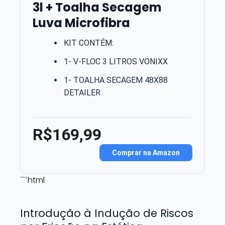
3l + Toalha Secagem
Luva Microfibra
KIT CONTÉM:
1- V-FLOC 3 LITROS VONIXX
1- TOALHA SECAGEM 48X88
DETAILER
R$169,99
Comprar na Amazon
```html
Introdução à Indução de Riscos