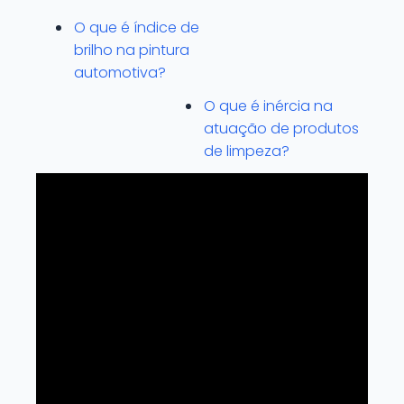
O que é índice de
brilho na pintura
automotiva?
O que é inércia na
atuação de produtos
de limpeza?