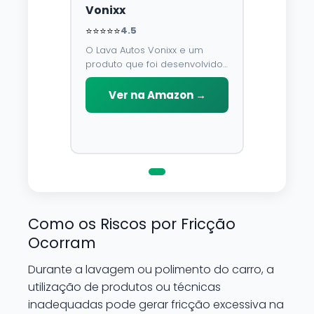
Vonixx
⭐⭐⭐⭐⭐
4.5
O Lava Autos Vonixx e um
produto que foi desenvolvido
para limpar, proteger e
conservar a lataria do veiculo.
Ver na Amazon →
Por possuir pH neutro, pode
ser aplicado em qualquer
superficie sem correr o risco
de danifica-la.
Como os Riscos por Fricção
Ocorram
Durante a lavagem ou polimento do carro, a
utilização de produtos ou técnicas
inadequadas pode gerar fricção excessiva na