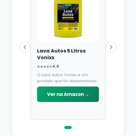
Lava Autos 5 Litros
Vonixx
⭐⭐⭐⭐⭐
4.5
O Lava Autos Vonixx e um
produto que foi desenvolvido
para limpar, proteger e
conservar a lataria do veiculo.
Ver na Amazon →
Por possuir pH neutro, pode
ser aplicado em qualquer
superficie sem correr o risco
de danifica-la.