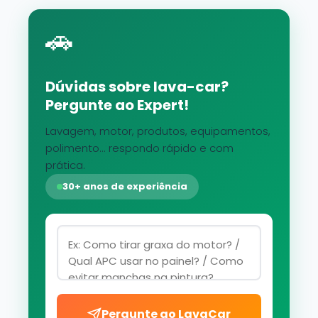
🚗
Dúvidas sobre lava-car?
Pergunte ao Expert!
Lavagem, motor, produtos, equipamentos,
polimento... respondo rápido e com
prática.
30+ anos de experiência
Pergunte ao LavaCar