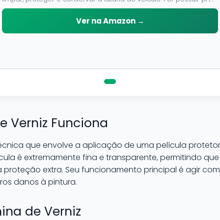
neutro, pode ser aplicado em qualquer superficie sem correr o
risco de danifica-la.
Ver na Amazon →
 Verniz Funciona
cnica que envolve a aplicação de uma película protetor
ícula é extremamente fina e transparente, permitindo que a
roteção extra. Seu funcionamento principal é agir com
tros danos à pintura.
ina de Verniz