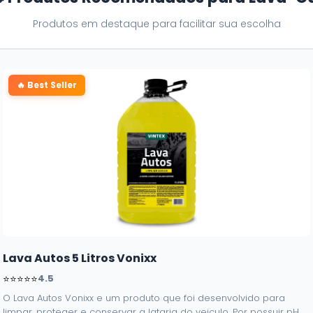
Produtos em destaque para facilitar sua escolha
🔥 Best Seller
Lava Autos 5 Litros Vonixx
⭐⭐⭐⭐⭐
4.5
O Lava Autos Vonixx e um produto que foi desenvolvido para
limpar, proteger e conservar a lataria do veiculo. Por possuir pH