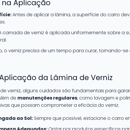
s na Aplicação
ície:
Antes de aplicar a lâmina, a superfície do carro d
es.
 camada de verniz é aplicada uniformemente sobre a su
al.
, o verniz precisa de um tempo para curar, tornando-s
Aplicação da Lâmina de Verniz
de verniz, alguns cuidados são fundamentais para garanti
Além de
manutenções regulares
, como lavagem e polim
sivas que possam comprometer a eficácia do verniz.
ngada ao Sol:
Sempre que possível, estacione o carro em
Limpeza Adequados:
Optar por produtos específicos pa