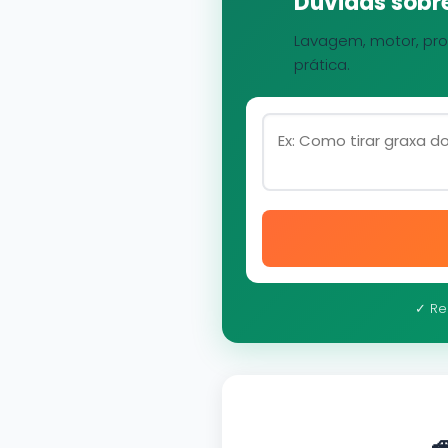
Dúvidas sobre
Lavagem, motor, pro
prática.
✓ Re
