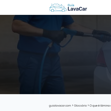
guialavacar.com
Glossário
O que é lâmina 