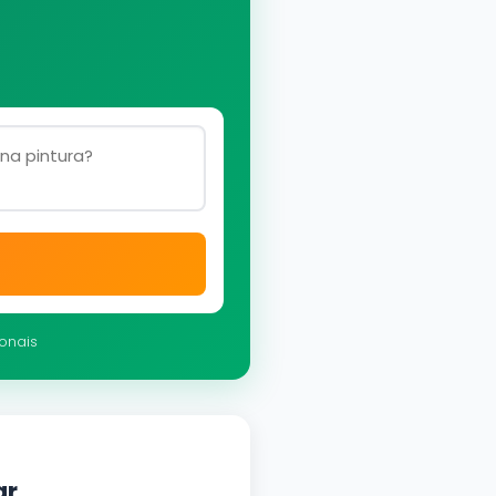
ionais
ar