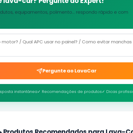
 lava-car? Pergunte ao Expert!
dutos, equipamentos, polimento... respondo rápido e com
Pergunte ao LavaCar
sposta instantânea
✓ Recomendações de produtos
✓ Dicas profiss
 Produtos Recomendados para Lava-C