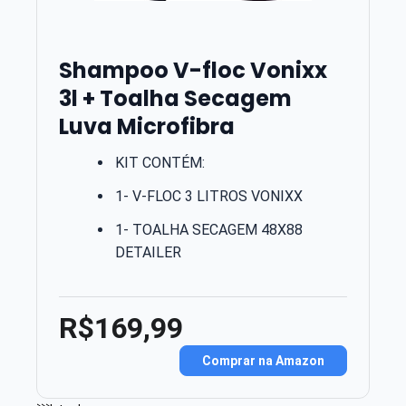
Shampoo V-floc Vonixx
3l + Toalha Secagem
Luva Microfibra
KIT CONTÉM:
1- V-FLOC 3 LITROS VONIXX
1- TOALHA SECAGEM 48X88
DETAILER
R$169,99
Comprar na Amazon