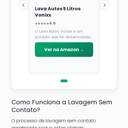
Lava Autos 5 Litros
Vonixx
⭐⭐⭐⭐⭐
4.5
O Lava Autos Vonixx e um
produto que foi desenvolvido
para limpar, proteger e
conservar a lataria do veiculo.
Ver na Amazon →
Por possuir pH neutro, pode
ser aplicado em qualquer
superficie sem correr o risco
de danifica-la.
Como Funciona a Lavagem Sem
Contato?
O processo de lavagem sem contato
geralmente segue estas etapas: