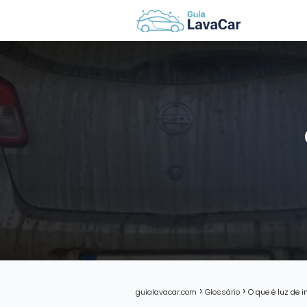
guialavacar.com
Glossário
O que é luz de 