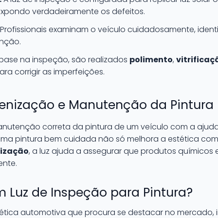
expondo verdadeiramente os defeitos.
Profissionais examinam o veículo cuidadosamente, iden
nção.
ase na inspeção, são realizados
polimento
,
vitrificaç
a corrigir as imperfeições.
gienização e Manutenção da Pintura
anutenção correta da pintura de um veículo com a ajuda
 Uma pintura bem cuidada não só melhora a estética co
nização
, a luz ajuda a assegurar que produtos químicos
ente.
em Luz de Inspeção para Pintura?
tética automotiva que procura se destacar no mercado, 