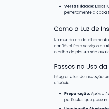
Versatilidade:
Essas l
perfeitamente a cada t
Como a Luz de In
No mundo do detalhamento a
confiável. Para serviços de
v
o brilho da pintura são avali
Passos no Uso da
Integrar a luz de inspeção 
eficácia:
Preparação:
Após a
l
partículas que possam in
Iluminação Ajustada