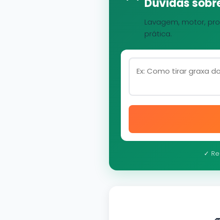
Dúvidas sobre
Lavagem, motor, pro
prática.
✓ Re