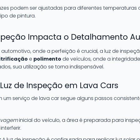
uzes podem ser ajustadas para diferentes temperaturas
ipo de pintura.
speção Impacta o Detalhamento A
utomotivo, onde a perfeição é crucial, a luz de inspeç
itrificação
e
polimento
de veículos, onde a integrida
ados, sua utilização se torna indispensável.
 Luz de Inspeção em Lava Cars
em um serviço de lava car segue alguns passos consisten
avagem
inicial do veículo, a área é preparada para insp
terferir.
:
A luz de inspeção é configurada para replicar luz solar 