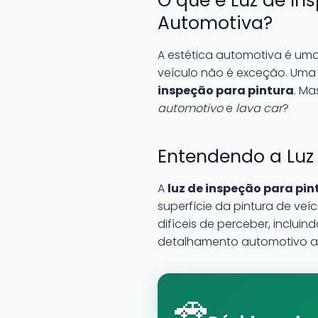
O que é Luz de In
Automotiva?
A estética automotiva é uma
veículo não é exceção. Uma
inspeção para pintura
. Ma
automotivo
e
lava car
?
Entendendo a Luz 
A
luz de inspeção para pin
superfície da pintura de veí
difíceis de perceber, inclui
detalhamento automotivo a 
🚗