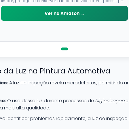
limpar, proteger e conservar a lataria do veiculo. Por possuir pH
neutro, pode ser aplicado em qualquer superficie sem correr o
risco de danifica-la.
Ver na Amazon →
 da Luz na Pintura Automotiva
ico:
A luz de inspeção revela microdefeitos, permitindo u
.
ho:
O uso dessa luz durante processos de
higienização
a mais alta qualidade.
Ao identificar problemas rapidamente, a luz de inspeção