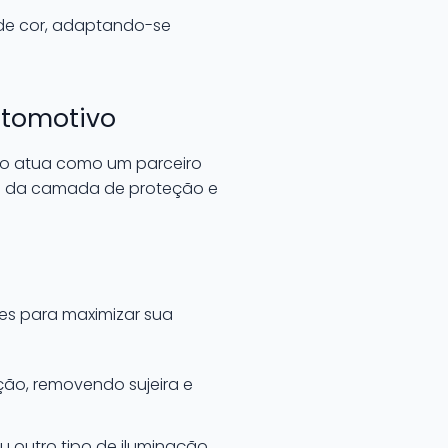
 de cor, adaptando-se
utomotivo
ão atua como um parceiro
de da camada de proteção e
tes para maximizar sua
eção, removendo sujeira e
ou outro tipo de iluminação