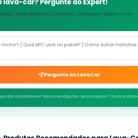
 lava-car? Pergunte ao Expert!
dutos, equipamentos, polimento... respondo rápido e com
Pergunte ao LavaCar
sposta instantânea
✓ Recomendações de produtos
✓ Dicas profiss